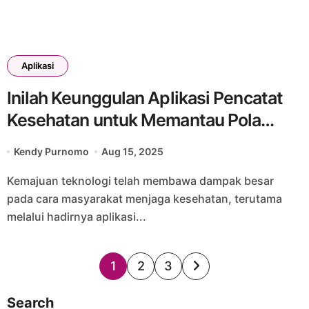
Aplikasi
Inilah Keunggulan Aplikasi Pencatat
Kesehatan untuk Memantau Pola
Hidup Sehat
Kendy Purnomo
Aug 15, 2025
Kemajuan teknologi telah membawa dampak besar
pada cara masyarakat menjaga kesehatan, terutama
melalui hadirnya aplikasi...
Posts
1
2
3
pagination
Search